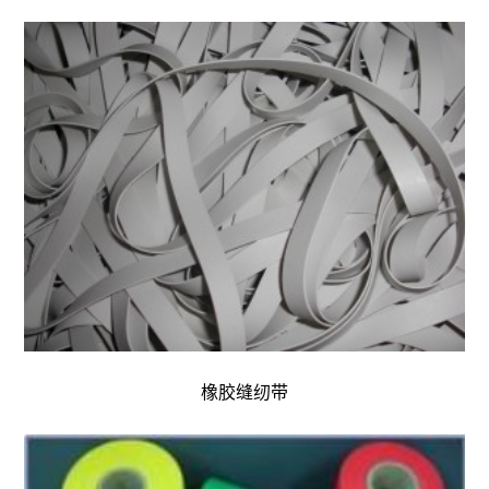
橡胶缝纫带